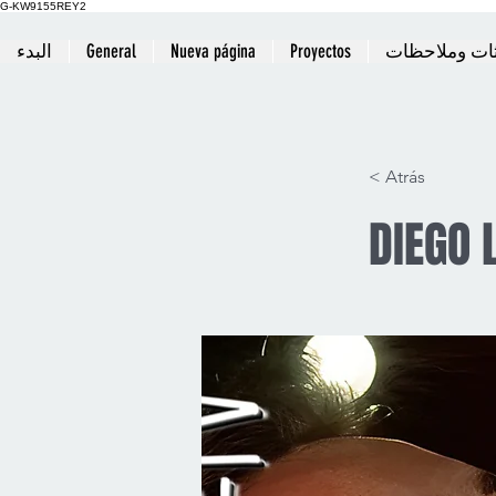
G-KW9155REY2
Proyectos
Nueva página
General
البدء
< Atrás
DIEGO 