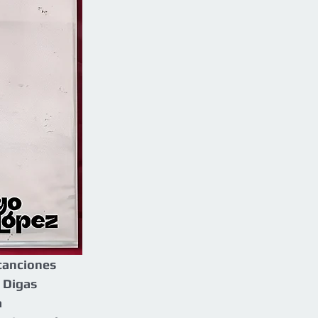
canciones 
 Digas 
 