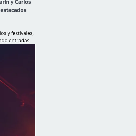
rín y Carlos 
destacados 
s y festivales, 
ndo entradas.