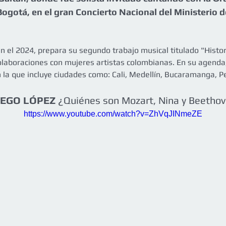
Bogotá, en el gran Concierto Nacional del Ministerio d
en el 2024, prepara su segundo trabajo musical titulado "Histo
olaboraciones con mujeres artistas colombianas. En su agenda,
n la que incluye ciudades como: Cali, Medellín, Bucaramanga, P
IEGO LÓPEZ
 ¿Quiénes son Mozart, Nina y Beetho
https://www.youtube.com/watch?v=ZhVqJINmeZE