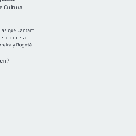
e Cultura 
rias que Cantar" 
 su primera 
ereira y Bogotá.
ven?