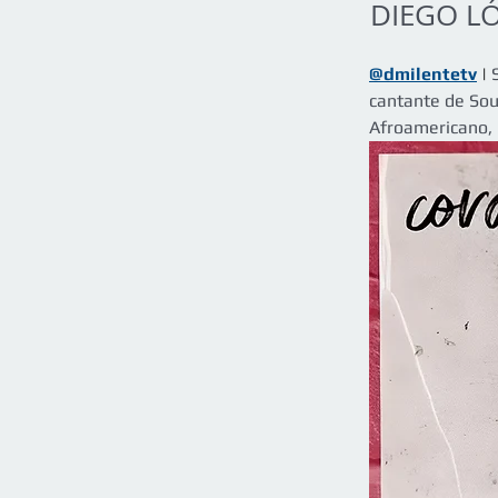
DIEGO LÓ
@dmilentetv
 | 
cantante de Sou
Afroamericano, 