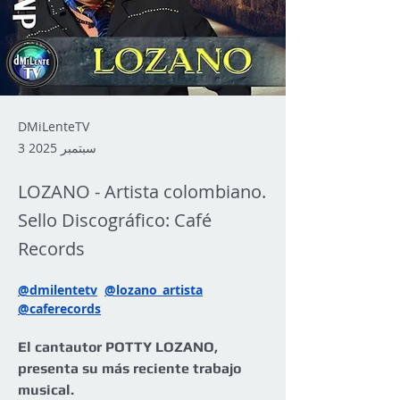
DMiLenteTV
3 سبتمبر 2025
LOZANO - Artista colombiano.
Sello Discográfico: Café
Records
@dmilentetv
@lozano_artista
@caferecords
El cantautor POTTY LOZANO, 
presenta su más reciente trabajo 
musical.