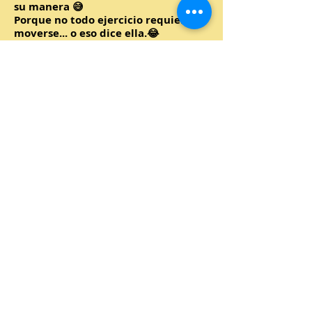
su manera 😅
Porque no todo ejercicio requiere
moverse... o eso dice ella.😂
La Tarea Invisible
😂
Kamila de los
Ángeles EP.2
📚Kamila asegura que hizo la tarea...
el problema es encontrarla.😅
¿Te ha pasado alguna vez?
¿Te Debía Plata? 😅
Kamila de los
Ángeles EP.1