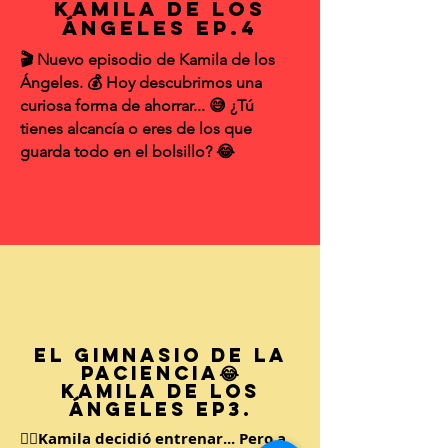
Kamila de los
Ángeles EP.4
🎬 Nuevo episodio de Kamila de los
Ángeles. 💰 Hoy descubrimos una
curiosa forma de ahorrar... 😅 ¿Tú
tienes alcancía o eres de los que
guarda todo en el bolsillo? 😂
El Gimnasio de la
Paciencia😂
Kamila de los
Ángeles EP3.
🏋️‍♀️Kamila decidió entrenar... Pero a