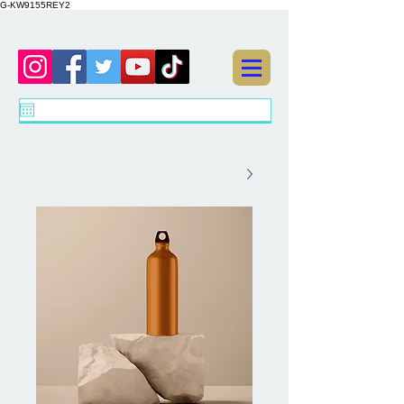
G-KW9155REY2