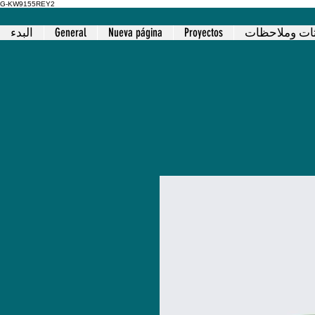
G-KW9155REY2
Proyectos
Nueva página
General
البدء