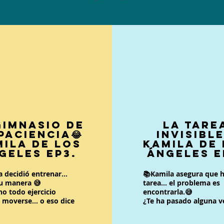
Gimnasio de
La Tare
Paciencia😂
Invisible
ila de los
Kamila de
geles EP3.
Ángeles E
ila decidió entrenar...
📚Kamila asegura que h
su manera 😅
tarea... el problema es
o todo ejercicio
encontrarla.😅
 moverse... o eso dice
¿Te ha pasado alguna v