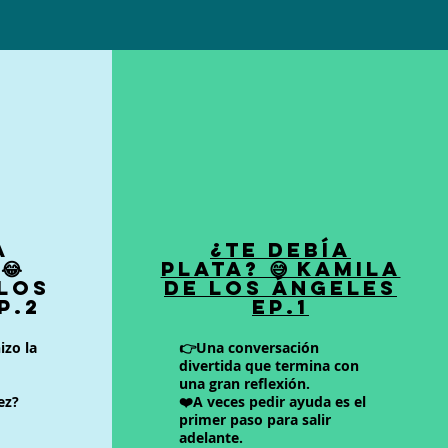
a
¿Te Debía
😂
Plata? 😅 Kamila
 los
de los Ángeles
P.2
EP.1
izo la
👉Una conversación
divertida que termina con
una gran reflexión.
ez?
❤️A veces pedir ayuda es el
primer paso para salir
adelante.