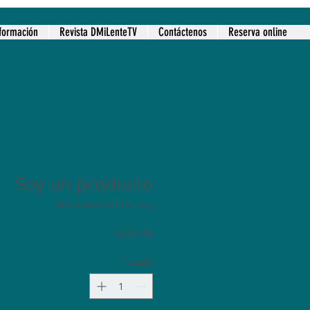
formación
Revista DMiLenteTV
Contáctenos
Reserva online
Soy un producto
وحدة SKU: 126351351935
السعر
الكمية
*