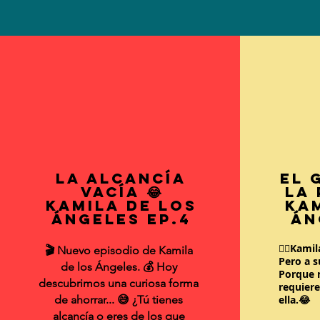
La Alcancía
El 
Vacía 😂
la 
Kamila de los
Kam
Ángeles EP.4
Án
🏋️‍♀️Kam
🎬 Nuevo episodio de Kamila
Pero a 
de los Ángeles. 💰 Hoy
Porque n
descubrimos una curiosa forma
requiere
de ahorrar... 😅 ¿Tú tienes
ella.😂
alcancía o eres de los que