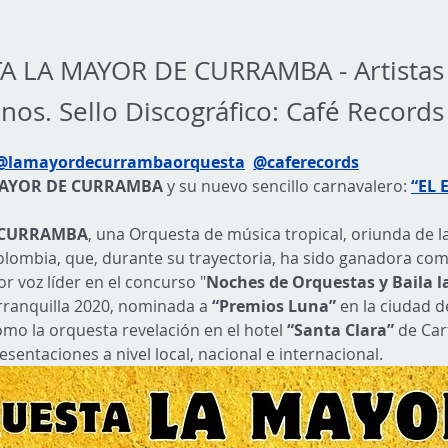
 LA MAYOR DE CURRAMBA - Artistas
os. Sello Discográfico: Café Records 
@lamayordecurrambaorquesta
@caferecords
AYOR DE CURRAMBA
 y su nuevo sencillo carnavalero: 
“EL 
 CURRAMBA
,
una
Orquesta de música tropical, oriunda de l
olombia, que,
durante su
trayectoria, ha sido ganadora com
r voz líder en el concurso "
Noches de Orquestas y Baila la
rranquilla 2020, nominada a 
“Premios Luna”
 en la ciudad d
mo la orquesta revelación en el hotel 
“Santa Clara”
 de Ca
esentaciones a nivel local, nacional e internacional.