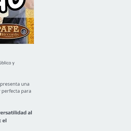
blico y 
epresenta una 
 perfecta para 
rsatilidad al 
 el 