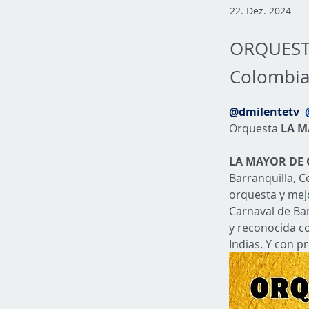
22. Dez. 2024
ORQUESTA
Colombian
@dmilentetv
Orquesta 
LA M
LA
MAYOR DE
Barranquilla, C
orquesta y mejo
Carnaval de Ba
y reconocida co
Indias. Y con pr