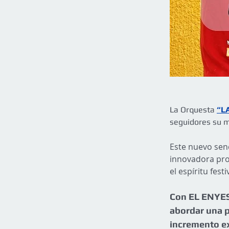
La Orquesta
“L
seguidores su m
Este nuevo senci
innovadora pro
el espíritu fest
Con EL ENYESA
abordar una p
incremento exc