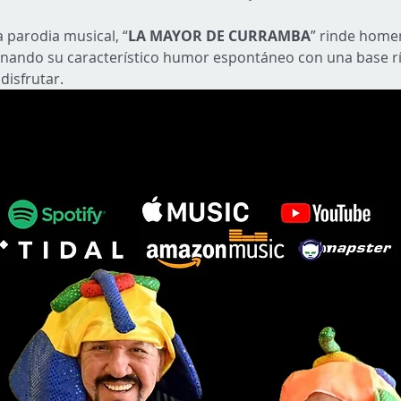
a parodia musical, “
LA MAYOR DE CURRAMBA
” rinde homen
nando su característico humor espontáneo con una base rí
 disfrutar.