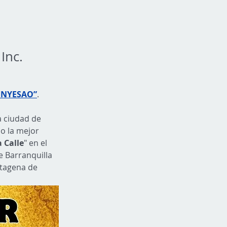
Inc.
ENYESAO”
.
a ciudad de 
o la mejor 
 Calle
" en el 
e Barranquilla 
rtagena de 