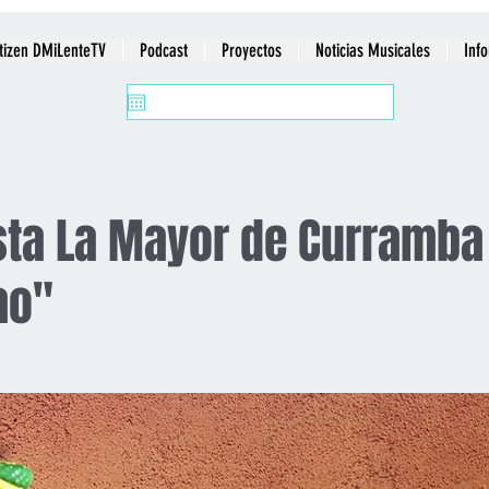
tizen DMiLenteTV
Podcast
Proyectos
Noticias Musicales
Inf
ta La Mayor de Curramba 
ao"