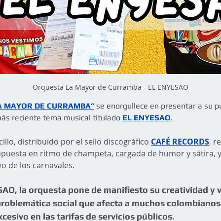
Orquesta La Mayor de Curramba - EL ENYESAO
A MAYOR DE CURRAMBA”
 se enorgullece en presentar a su pú
ás reciente tema musical titulado 
EL ENYESAO
.
llo, distribuido por el sello discográfico 
CAFÉ RECORDS
, r
puesta en ritmo de champeta, cargada de humor y sátira, y
ivo de los carnavales. 
O, la orquesta pone de manifiesto su creatividad y ve
roblemática social que afecta a muchos colombianos:
esivo en las tarifas de servicios públicos.