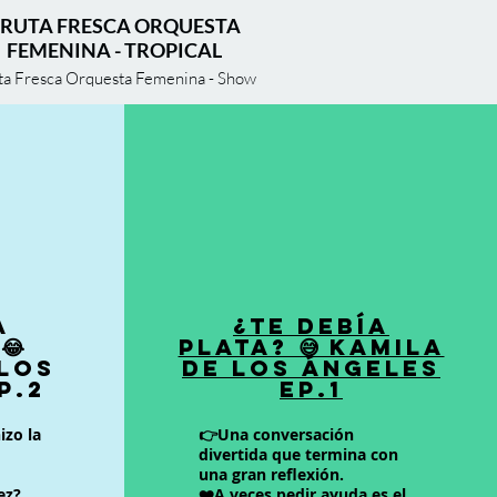
FRUTA FRESCA ORQUESTA
FEMENINA - TROPICAL
ta Fresca Orquesta Femenina - Show
Tropical
a
¿Te Debía
😂
Plata? 😅 Kamila
 los
de los Ángeles
P.2
EP.1
izo la
👉Una conversación
divertida que termina con
una gran reflexión.
ez?
❤️A veces pedir ayuda es el