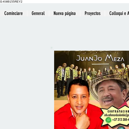
G-KW9155REY2
Cominciare
General
Nueva página
Proyectos
Colloqui e 