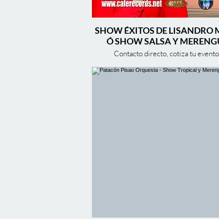
SHOW ÉXITOS DE LISANDRO 
Ó SHOW SALSA Y MERENG
Contacto directo, cotiza tu evento
contrataciones:
WhatsApp +57 312 388-4534