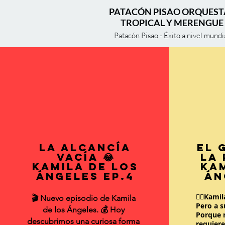
PATACÓN PISAO ORQUESTA
TROPICAL Y MERENGUE
Patacón Pisao - Éxito a nivel mundi
La Alcancía
El 
Vacía 😂
la 
Kamila de los
Kam
Ángeles EP.4
Án
🏋️‍♀️Kam
🎬 Nuevo episodio de Kamila
Pero a 
de los Ángeles. 💰 Hoy
Porque n
descubrimos una curiosa forma
requiere