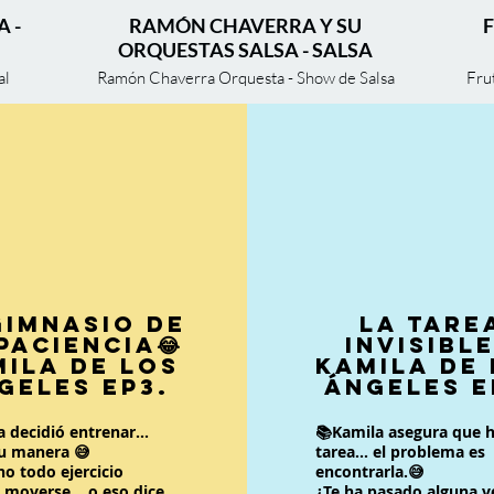
 -
RAMÓN CHAVERRA Y SU
ORQUESTAS SALSA - SALSA
al
Ramón Chaverra Orquesta - Show de Salsa
Fru
Gimnasio de
La Tare
Paciencia😂
Invisible
ila de los
Kamila de
geles EP3.
Ángeles E
ila decidió entrenar...
📚Kamila asegura que h
su manera 😅
tarea... el problema es
o todo ejercicio
encontrarla.😅
 moverse... o eso dice
¿Te ha pasado alguna v