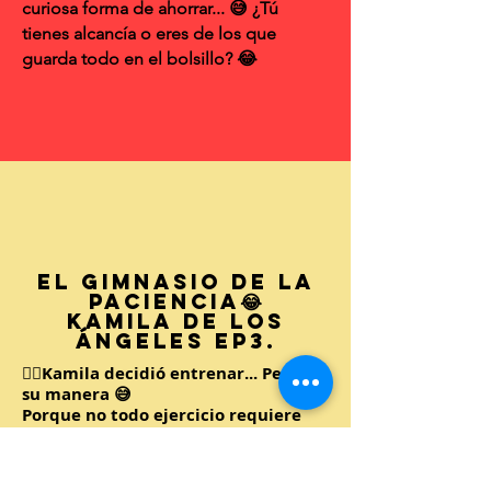
curiosa forma de ahorrar... 😅 ¿Tú
tienes alcancía o eres de los que
guarda todo en el bolsillo? 😂
El Gimnasio de la
Paciencia😂
Kamila de los
Ángeles EP3.
🏋️‍♀️Kamila decidió entrenar... Pero a
su manera 😅
Porque no todo ejercicio requiere
moverse... o eso dice ella.😂