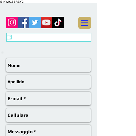
G-KW9155REY2