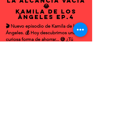
La Alcancía Vacía
😂
Kamila de los
Ángeles EP.4
🎬 Nuevo episodio de Kamila de los
Ángeles. 💰 Hoy descubrimos una
curiosa forma de ahorrar... 😅 ¿Tú
tienes alcancía o eres de los que
guarda todo en el bolsillo? 😂
El Gimnasio de la
Paciencia😂
Kamila de los
Ángeles EP3.