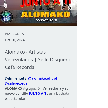
DMiLenteTV
Oct 20, 2024
Alomako - Artistas
Venezolanos | Sello Disquero:
Café Records
@dmilentetv
@alomako.oficial
@caferecords
ALOMAKO
 Agrupación Venezolana y su 
nuevo sencillo
JUNTO A T
I
, una bachata 
espectacular.