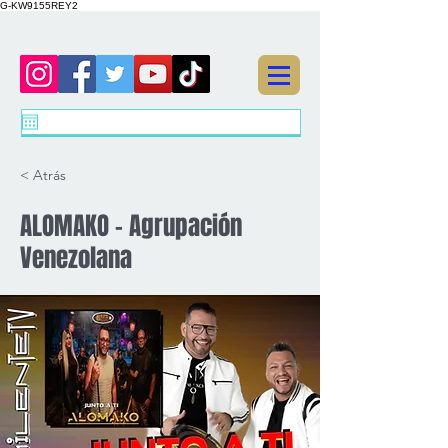
G-KW9155REY2
< Atrás
ALOMAKO - Agrupación
Venezolana