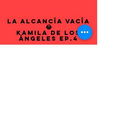
La Alcancía Vacía
😂
Kamila de los
Ángeles EP.4
🎬 Nuevo episodio de Kamila de los
Ángeles. 💰 Hoy descubrimos una
curiosa forma de ahorrar... 😅 ¿Tú
tienes alcancía o eres de los que
guarda todo en el bolsillo? 😂