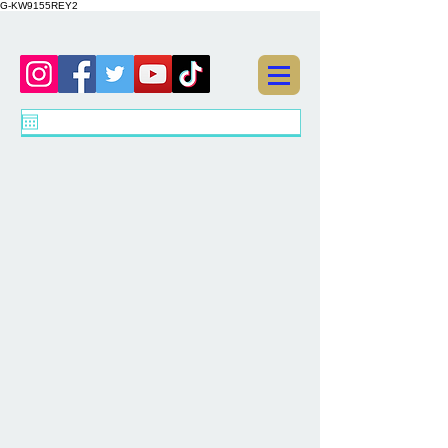
G-KW9155REY2