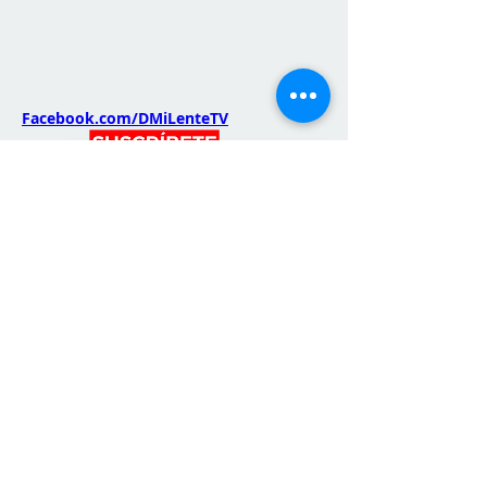
Facebook.com/DMiLenteTV
Anterior
Próximo
La Alcancía Vacía
😂
Kamila de los
Ángeles EP.4
🎬 Nuevo episodio de Kamila de los