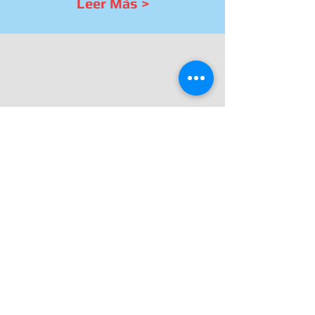
Leer Más >
INFORMACIÓN
Información 100% de interés
general. Retrospectiva y
actualidad
Leer Más >
CHARLAS