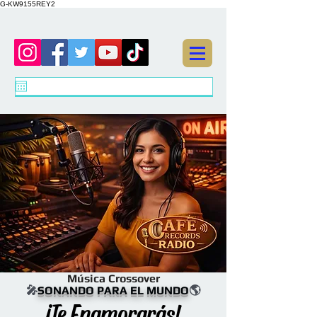
G-KW9155REY2
Música Crossover
🎤
SONANDO PARA EL MUNDO
🌎
¡Te Enamorarás!