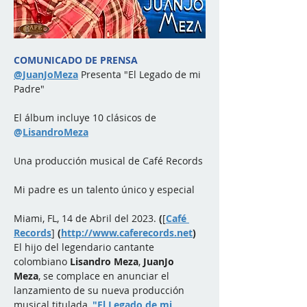
COMUNICADO DE PRENSA
@JuanJoMeza
 Presenta "El Legado de mi 
Padre"
El álbum incluye 10 clásicos de 
@
LisandroMeza
Una producción musical de Café Records
Mi padre es un talento único y especial
Miami, FL, 14 de Abril del 2023. 
(
[
Café 
Records
] 
(
http://www.caferecords.net
)
El hijo del legendario cantante 
colombiano 
Lisandro Meza
, 
JuanJo 
Meza
, se complace en anunciar el 
lanzamiento de su nueva producción 
musical titulada, 
"El Legado de mi 