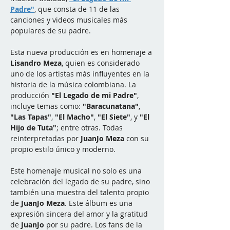
Padre"
, que consta de 11 de las 
canciones y videos musicales más 
populares de su padre.
Esta nueva producción es en homenaje a 
Lisandro Meza
, quien es considerado 
uno de los artistas más influyentes en la 
historia de la música colombiana. La 
producción 
"El Legado de mi Padre"
, 
incluye temas como: 
"Baracunatana"
, 
"Las Tapas"
, 
"El Macho"
, 
"El Siete"
, y 
"El 
Hijo de Tuta"
; entre otras. Todas 
reinterpretadas por 
JuanJo Meza
 con su 
propio estilo único y moderno.
Este homenaje musical no solo es una 
celebración del legado de su padre, sino 
también una muestra del talento propio 
de
 JuanJo Meza
. Este álbum es una 
expresión sincera del amor y la gratitud 
de 
JuanJo
 por su padre. Los fans de la 