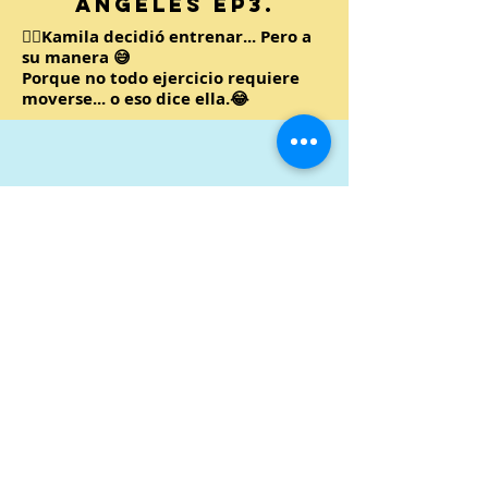
Ángeles EP3.
🏋️‍♀️Kamila decidió entrenar... Pero a
su manera 😅
Porque no todo ejercicio requiere
moverse... o eso dice ella.😂
La Tarea Invisible
😂
Kamila de los
Ángeles EP.2
📚Kamila asegura que hizo la tarea...
el problema es encontrarla.😅
¿Te ha pasado alguna vez?